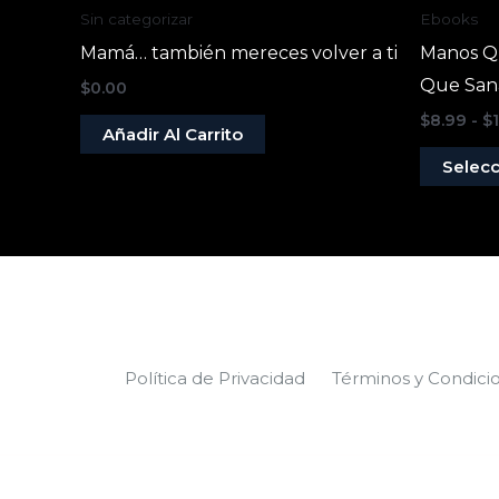
Sin categorizar
Ebooks
Mamá… también mereces volver a ti
Manos Q
Que San
$
0.00
$
8.99
-
$
Añadir Al Carrito
Selecc
Política de Privacidad
Términos y Condici