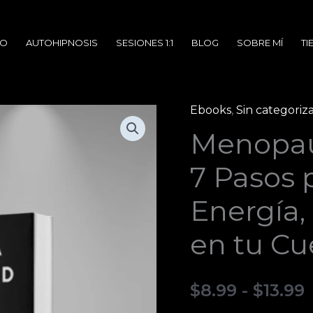
IO
AUTOHIPNOSIS
SESIONES 1:1
BLOG
SOBRE MÍ
TI
Ebooks
,
Sin categoriz
Menopausia
Menopaus
con
Vitalidad:
7 Pasos 
7
p
Pasos
Energía,
para
en tu Cu
Recuperar
Energía,
Deseo
$
8.99
-
$
13.99
y
$