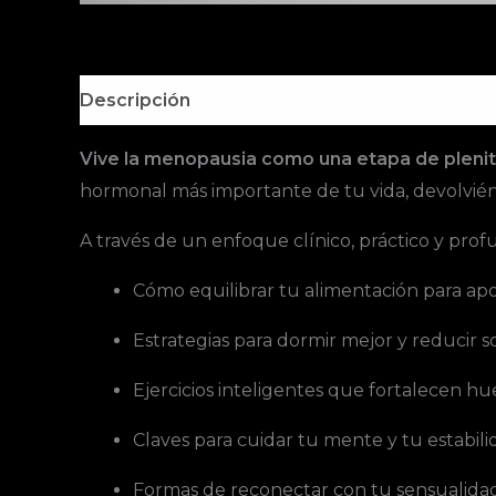
Descripción
Información adicional
Vive la menopausia como una etapa de plenit
hormonal más importante de tu vida, devolvién
A través de un enfoque clínico, práctico y p
Cómo equilibrar tu alimentación para a
Estrategias para dormir mejor y reducir 
Ejercicios inteligentes que fortalecen h
Claves para cuidar tu mente y tu estabil
Formas de reconectar con tu sensualida