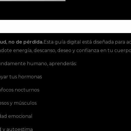
ud, no de pérdida.
Esta guía digital está diseñada para 
dote energía, descanso, deseo y confianza en tu cuerpo
rofundamente humano, aprenderás:
poyar tus hormonas
sofocos nocturnos
uesos y músculos
idad emocional
d y autoestima