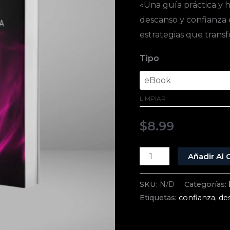
Confianza
«Una guía práctica y 
en
descanso y confianza 
tu
estrategias que trans
Cuerpo
Tipo
cantidad
LIMPIAR
$
8.99
Añadir Al C
SKU:
N/D
Categorías:
Etiquetas:
confianza
,
de