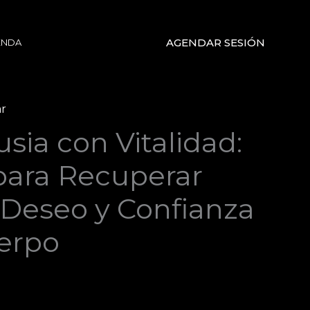
AGENDAR SESIÓN
ENDA
ar
Rango
ia con Vitalidad:
de
para Recuperar
recios:
 Deseo y Confianza
desde
erpo
$8.99
hasta
13.99