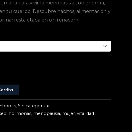
humana para vivir la menopausia con energía,
en tu cuerpo. Descubre hábitos, alimentación y
forman esta etapa en un renacer.»
arrito
Ebooks
,
Sin categorizar
seo
,
hormonas
,
menopausia
,
mujer
,
vitalidad